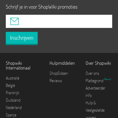
Schrijf je in voor ShopWiki promoties
Inschrijven
Shopwiki
Hulpmiddelen
Over Shopwiki
Internationaal
ShopGidsen
Over ons
Australië
Nieuw!
Reviews
Plattegrond
België
Adverteerder
Frankrijk
Info
Duitsland
Hulp &
Nederland
Veelgestelde
Spanje
vragen