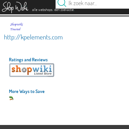
es
.
.
alle webshops
één zoekactie
http://kpelements.com
Ratings and Reviews
More Ways to Save