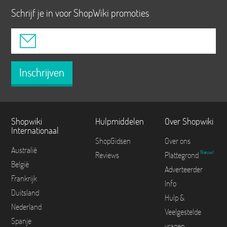
Schrijf je in voor ShopWiki promoties
Inschrijven
Shopwiki
Hulpmiddelen
Over Shopwiki
Internationaal
ShopGidsen
Over ons
Australië
Nieuw!
Reviews
Plattegrond
België
Adverteerder
Frankrijk
Info
Duitsland
Hulp &
Nederland
Veelgestelde
Spanje
vragen