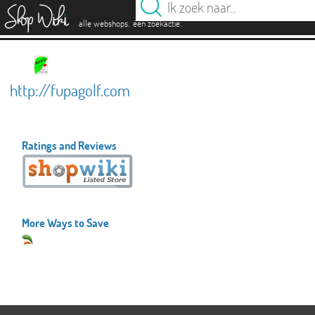
es
.
.
alle webshops
één zoekactie
http://fupagolf.com
Ratings and Reviews
More Ways to Save