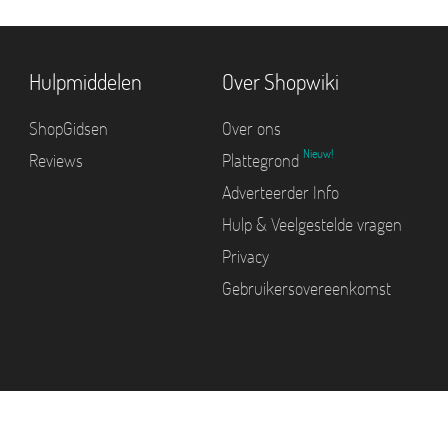
Hulpmiddelen
Over Shopwiki
ShopGidsen
Over ons
Nieuw!
Reviews
Plattegrond
Adverteerder Info
Hulp & Veelgestelde vragen
Privacy
Gebruikersovereenkomst