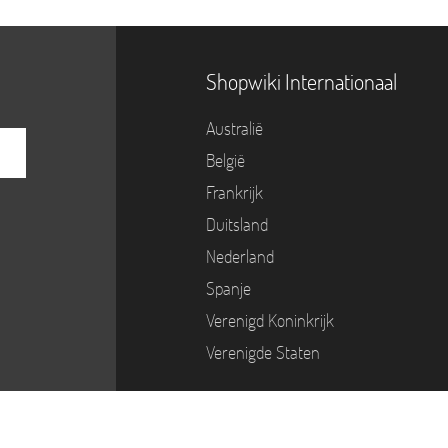
Shopwiki Internationaal
Australië
België
Frankrijk
Duitsland
Nederland
Spanje
Verenigd Koninkrijk
Verenigde Staten