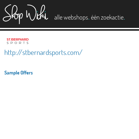
es
.
.
alle webshops
één zoekactie
http://stbernardsports.com/
Sample Offers