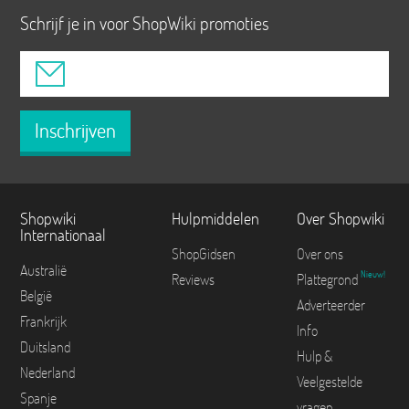
Schrijf je in voor ShopWiki promoties
Inschrijven
Shopwiki
Hulpmiddelen
Over Shopwiki
Internationaal
ShopGidsen
Over ons
Australië
Nieuw!
Reviews
Plattegrond
België
Adverteerder
Frankrijk
Info
Duitsland
Hulp &
Nederland
Veelgestelde
Spanje
vragen