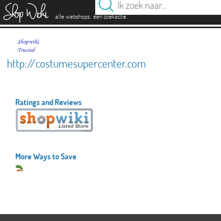
es
.
.
alle webshops
één zoekactie
http://costumesupercenter.com
Ratings and Reviews
More Ways to Save