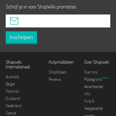
Schrijf je in voor ShopWiki promoties
Inschrijven
Shopwiki
Hulpmiddelen
Over Shopwiki
Internationaal
ShopGidsen
Over ons
Australië
Nieuw!
Reviews
Plattegrond
België
Adverteerder
Frankrijk
Info
Duitsland
Hulp &
Nederland
Veelgestelde
Spanje
vragen