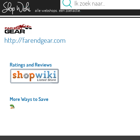
es
.
.
alle webshops
één zoekactie
http://farendgear.com
Ratings and Reviews
More Ways to Save