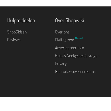
Hulpmiddelen
Over Shopwiki
ShopGidsen
Over ons
Nieuw!
Reviews
Plattegrond
Adverteerder Info
Hulp & Veelgestelde vragen
Privacy
Gebruikersovereenkomst