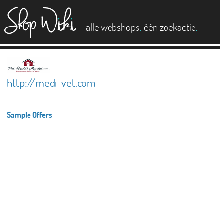
es
.
.
alle webshops
één zoekactie
http://medi-vet.com
Sample Offers