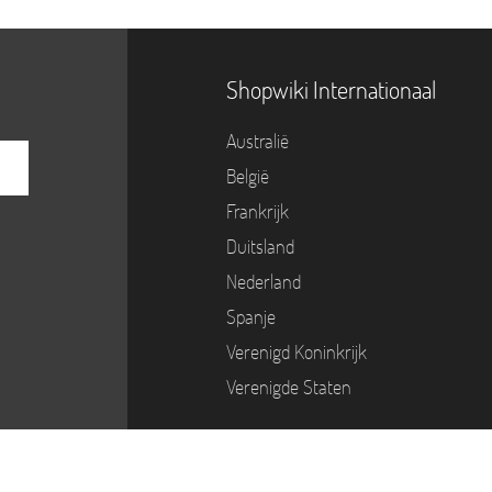
Shopwiki Internationaal
Australië
België
Frankrijk
Duitsland
Nederland
Spanje
Verenigd Koninkrijk
Verenigde Staten