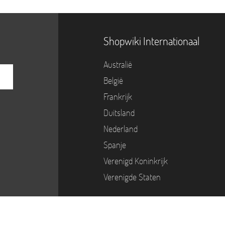
Shopwiki Internationaal
Australië
België
Frankrijk
Duitsland
Nederland
Spanje
Verenigd Koninkrijk
Verenigde Staten