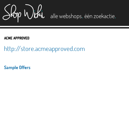
es
.
.
alle webshops
één zoekactie
http://store.acmeapproved.com
Sample Offers