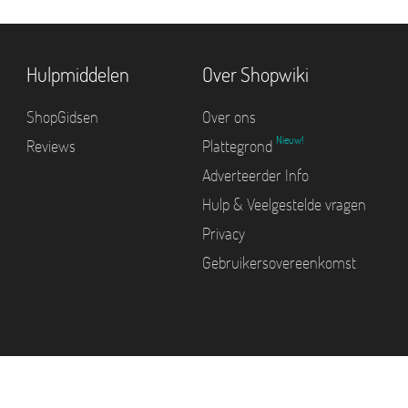
Hulpmiddelen
Over Shopwiki
ShopGidsen
Over ons
Nieuw!
Reviews
Plattegrond
Adverteerder Info
Hulp & Veelgestelde vragen
Privacy
Gebruikersovereenkomst