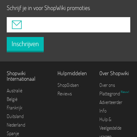
Schrijf je in voor ShopWiki promoties
Inschrijven
Shopwiki
Hulpmiddelen
Over Shopwiki
Internationaal
ShopGidsen
Over ons
Australië
Nieuw!
Reviews
Plattegrond
België
Adverteerder
Frankrijk
Info
Duitsland
Hulp &
Nederland
Veelgestelde
Spanje
vragen