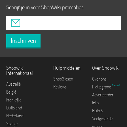
Schrijf je in voor ShopWiki promoties
Inschrijven
Shopwiki
Hulpmiddelen
Over Shopwiki
Internationaal
ShopGidsen
Over ons
Australië
Nieuw!
Reviews
Plattegrond
België
Adverteerder
Frankrijk
Info
Duitsland
Hulp &
Nederland
Veelgestelde
Spanje
vragen