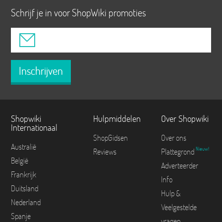
Schrijf je in voor ShopWiki promoties
Inschrijven
Shopwiki
Hulpmiddelen
Over Shopwiki
Internationaal
ShopGidsen
Over ons
Australië
Nieuw!
Reviews
Plattegrond
België
Adverteerder
Frankrijk
Info
Duitsland
Hulp &
Nederland
Veelgestelde
Spanje
vragen