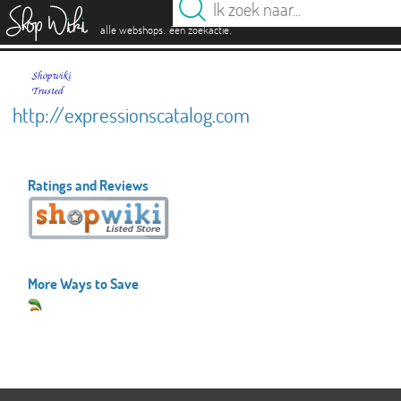
es
.
.
alle webshops
één zoekactie
http://expressionscatalog.com
Ratings and Reviews
More Ways to Save