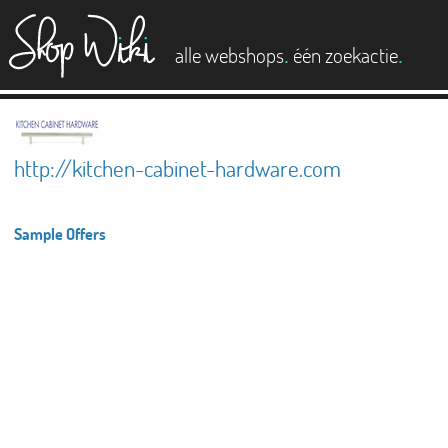
es
.
.
alle webshops
één zoekactie
http://kitchen-cabinet-hardware.com
Sample Offers