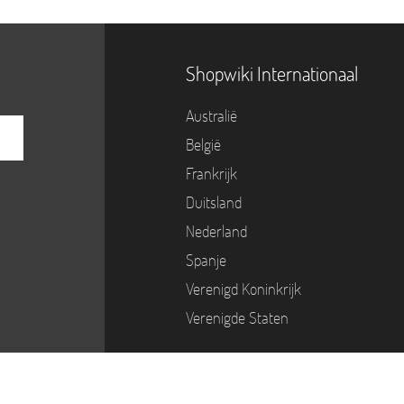
Shopwiki Internationaal
Australië
België
Frankrijk
Duitsland
Nederland
Spanje
Verenigd Koninkrijk
Verenigde Staten