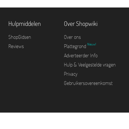
Hulpmiddelen
Over Shopwiki
ShopGidsen
Over ons
Nieuw!
Reviews
Plattegrond
Adverteerder Info
Hulp & Veelgestelde vragen
Privacy
Gebruikersovereenkomst