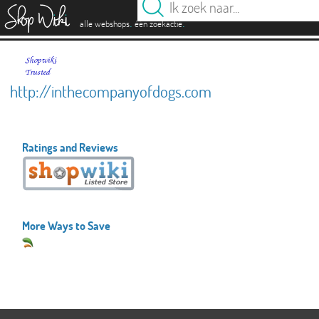
es
.
.
alle webshops
één zoekactie
http://inthecompanyofdogs.com
Ratings and Reviews
More Ways to Save