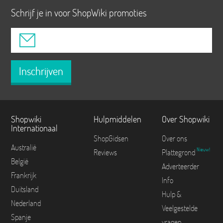
Schrijf je in voor ShopWiki promoties
Inschrijven
Shopwiki
Hulpmiddelen
Over Shopwiki
Internationaal
ShopGidsen
Over ons
Australië
Nieuw!
Reviews
Plattegrond
België
Adverteerder
Frankrijk
Info
Duitsland
Hulp &
Nederland
Veelgestelde
Spanje
vragen