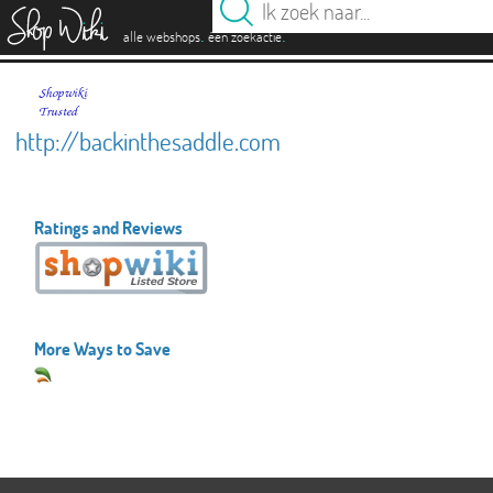
es
.
.
alle webshops
één zoekactie
http://backinthesaddle.com
Ratings and Reviews
More Ways to Save