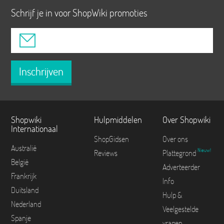
Schrijf je in voor ShopWiki promoties
Inschrijven
Shopwiki
Hulpmiddelen
Over Shopwiki
Internationaal
ShopGidsen
Over ons
Australië
Nieuw!
Reviews
Plattegrond
België
Adverteerder
Frankrijk
Info
Duitsland
Hulp &
Nederland
Veelgestelde
Spanje
vragen