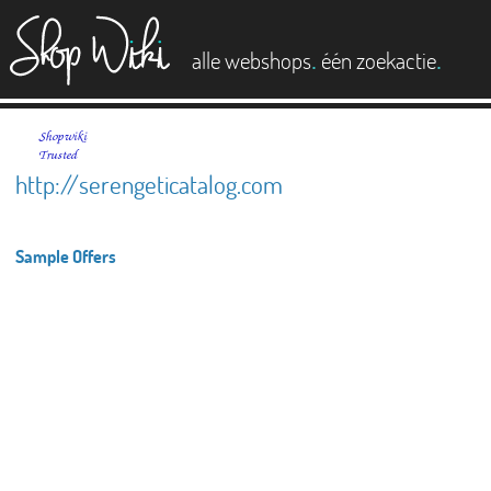
es
.
.
alle webshops
één zoekactie
http://serengeticatalog.com
Sample Offers