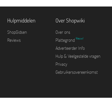
Hulpmiddelen
Over Shopwiki
ShopGidsen
Over ons
Nieuw!
Reviews
Plattegrond
Adverteerder Info
Hulp & Veelgestelde vragen
Privacy
Gebruikersovereenkomst