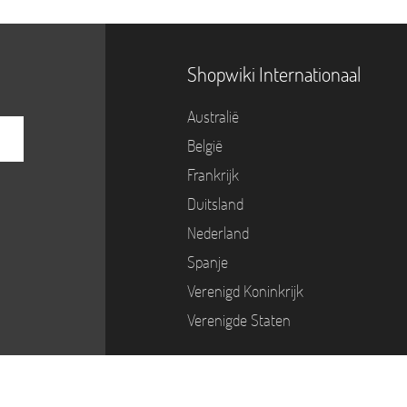
Shopwiki Internationaal
Australië
België
Frankrijk
Duitsland
Nederland
Spanje
Verenigd Koninkrijk
Verenigde Staten