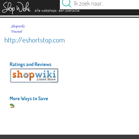
es
.
.
alle webshops
één zoekactie
http://eshortstop.com
Ratings and Reviews
More Ways to Save