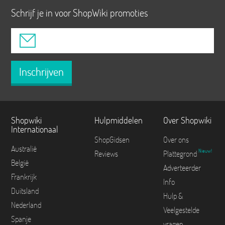
Schrijf je in voor ShopWiki promoties
Inschrijven
Shopwiki
Hulpmiddelen
Over Shopwiki
Internationaal
ShopGidsen
Over ons
Australië
Nieuw!
Reviews
Plattegrond
België
Adverteerder
Frankrijk
Info
Duitsland
Hulp &
Nederland
Veelgestelde
Spanje
vragen