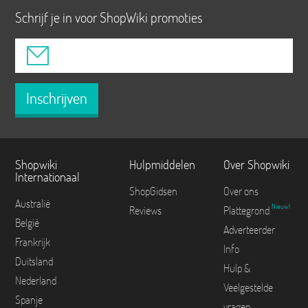
Schrijf je in voor ShopWiki promoties
Inschrijven
Shopwiki
Hulpmiddelen
Over Shopwiki
Internationaal
ShopGidsen
Over ons
Australië
Nieuw!
Reviews
Plattegrond
België
Adverteerder
Frankrijk
Info
Duitsland
Hulp &
Nederland
Veelgestelde
Spanje
vragen