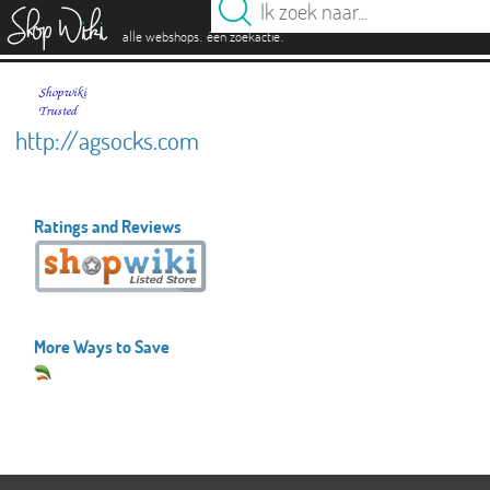
es
.
.
alle webshops
één zoekactie
http://agsocks.com
Ratings and Reviews
More Ways to Save