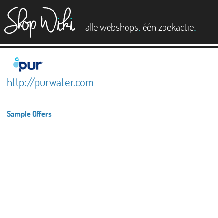
es
.
.
alle webshops
één zoekactie
http://purwater.com
Sample Offers