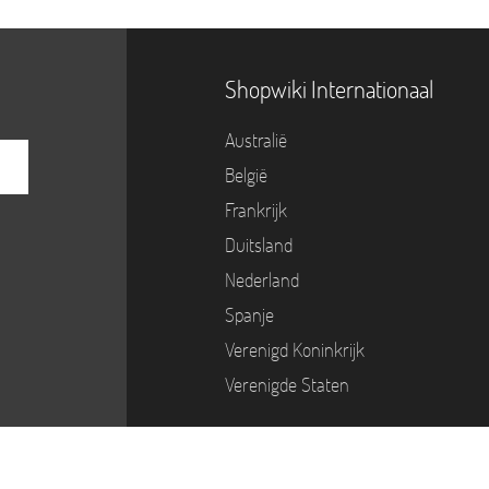
Shopwiki Internationaal
Australië
België
Frankrijk
Duitsland
Nederland
Spanje
Verenigd Koninkrijk
Verenigde Staten