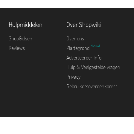
Hulpmiddelen
Over Shopwiki
ShopGidsen
Over ons
Nieuw!
Reviews
Plattegrond
Adverteerder Info
Hulp & Veelgestelde vragen
Privacy
Gebruikersovereenkomst