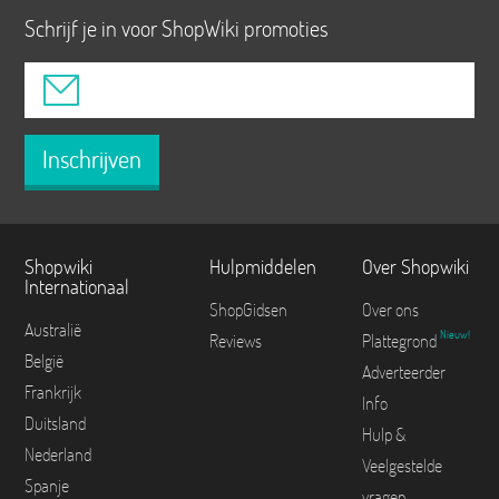
Schrijf je in voor ShopWiki promoties
Inschrijven
Shopwiki
Hulpmiddelen
Over Shopwiki
Internationaal
ShopGidsen
Over ons
Australië
Nieuw!
Reviews
Plattegrond
België
Adverteerder
Frankrijk
Info
Duitsland
Hulp &
Nederland
Veelgestelde
Spanje
vragen