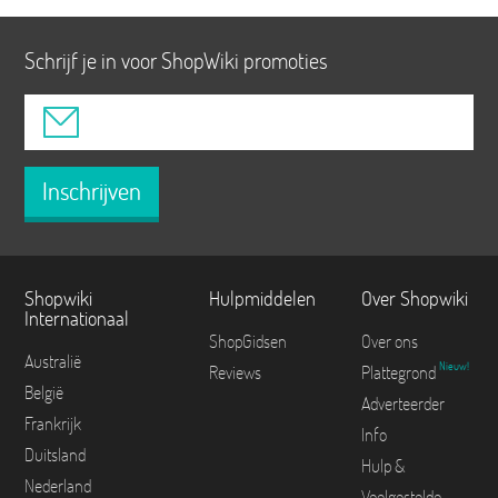
Schrijf je in voor ShopWiki promoties
Inschrijven
Shopwiki
Hulpmiddelen
Over Shopwiki
Internationaal
ShopGidsen
Over ons
Australië
Nieuw!
Reviews
Plattegrond
België
Adverteerder
Frankrijk
Info
Duitsland
Hulp &
Nederland
Veelgestelde