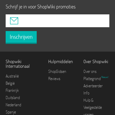
Schrijf je in voor ShopWiki promoties
Inschrijven
Shopwiki
Hulpmiddelen
Over Shopwiki
Internationaal
ShopGidsen
Over ons
Australië
Nieuw!
Reviews
Plattegrond
België
Adverteerder
Frankrijk
Info
Duitsland
Hulp &
Nederland
Veelgestelde
Spanje
vragen