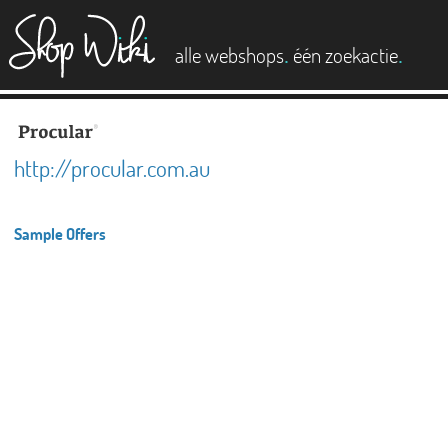
es
.
.
alle webshops
één zoekactie
http://procular.com.au
Sample Offers