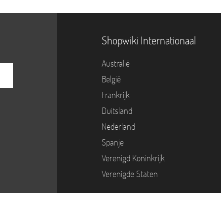
Shopwiki Internationaal
Australië
België
Frankrijk
Duitsland
Nederland
Spanje
Verenigd Koninkrijk
Verenigde Staten