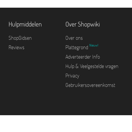
Hulpmiddelen
Over Shopwiki
ShopGidsen
Over ons
Nieuw!
Reviews
Plattegrond
Adverteerder Info
Hulp & Veelgestelde vragen
Privacy
Gebruikersovereenkomst