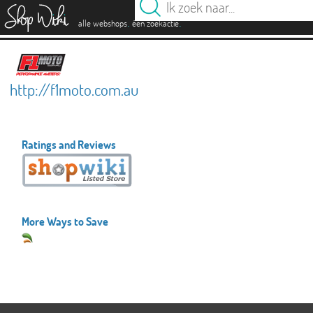
es
.
.
alle webshops
één zoekactie
http://f1moto.com.au
Ratings and Reviews
More Ways to Save