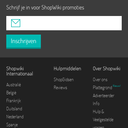
Schrijf je in voor ShopWiki promoties
Inschrijven
Shopwiki
Hulpmiddelen
Over Shopwiki
Internationaal
ShopGidsen
Over ons
Australië
Nieuw!
Reviews
Plattegrond
België
Adverteerder
Frankrijk
Info
Duitsland
Hulp &
Nederland
Veelgestelde
Spanje
vragen