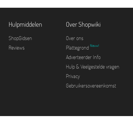
Hulpmiddelen
Over Shopwiki
ShopGidsen
Over ons
Nieuw!
Reviews
Plattegrond
Adverteerder Info
Hulp & Veelgestelde vragen
Privacy
Gebruikersovereenkomst