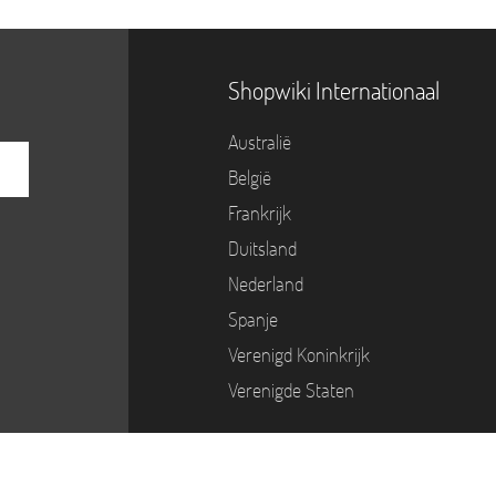
Shopwiki Internationaal
Australië
België
Frankrijk
Duitsland
Nederland
Spanje
Verenigd Koninkrijk
Verenigde Staten