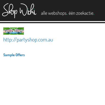
es
.
.
alle webshops
één zoekactie
http://partyshop.com.au
Sample Offers