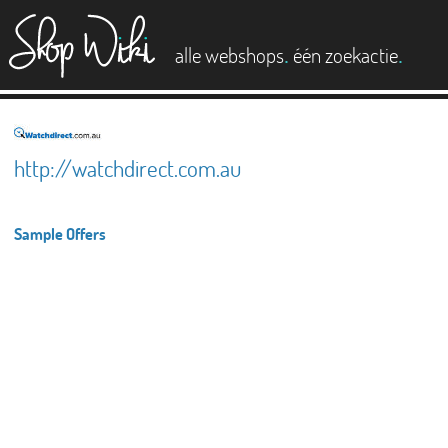
es
.
.
alle webshops
één zoekactie
http://watchdirect.com.au
Sample Offers