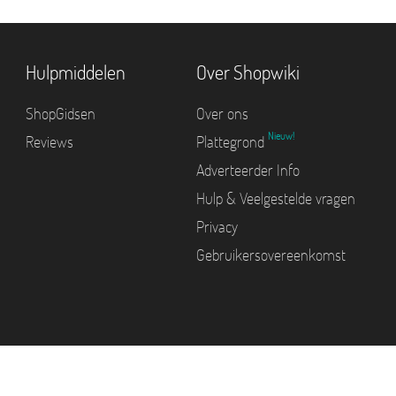
Hulpmiddelen
Over Shopwiki
ShopGidsen
Over ons
Nieuw!
Reviews
Plattegrond
Adverteerder Info
Hulp & Veelgestelde vragen
Privacy
Gebruikersovereenkomst