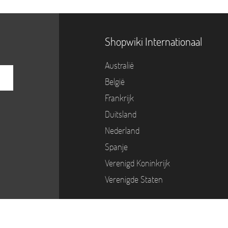
Shopwiki Internationaal
Australië
België
Frankrijk
Duitsland
Nederland
Spanje
Verenigd Koninkrijk
Verenigde Staten