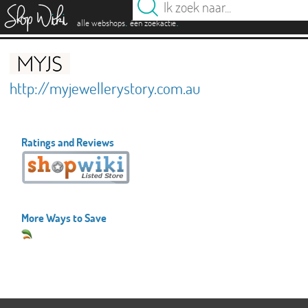
es
.
.
alle webshops
één zoekactie
http://myjewellerystory.com.au
Ratings and Reviews
More Ways to Save