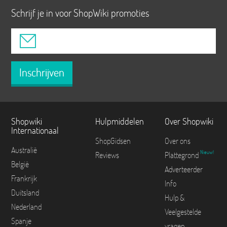
Schrijf je in voor ShopWiki promoties
Inschrijven
Shopwiki
Hulpmiddelen
Over Shopwiki
Internationaal
ShopGidsen
Over ons
Australië
Nieuw!
Reviews
Plattegrond
België
Adverteerder
Frankrijk
Info
Duitsland
Hulp &
Nederland
Veelgestelde
Spanje
vragen