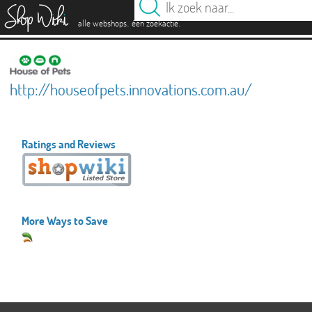
es
.
.
alle webshops
één zoekactie
http://houseofpets.innovations.com.au/
Ratings and Reviews
More Ways to Save