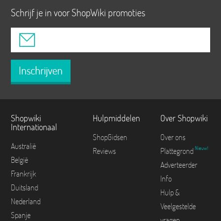
Schrijf je in voor ShopWiki promoties
Inschrijven
Shopwiki
Hulpmiddelen
Over Shopwiki
Internationaal
ShopGidsen
Over ons
Australië
Nieuw!
Reviews
Plattegrond
België
Adverteerder
Frankrijk
Info
Duitsland
Hulp &
Nederland
Veelgestelde
Spanje
vragen