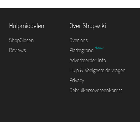
Hulpmiddelen
Over Shopwiki
ShopGidsen
Over ons
Nieuw!
Reviews
Plattegrond
Adverteerder Info
Hulp & Veelgestelde vragen
Privacy
Gebruikersovereenkomst