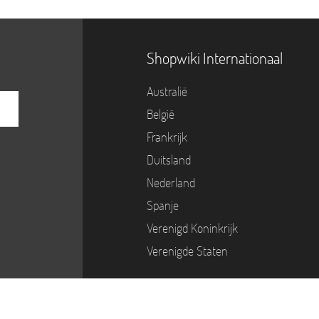
Shopwiki Internationaal
Australië
België
Frankrijk
Duitsland
Nederland
Spanje
Verenigd Koninkrijk
Verenigde Staten