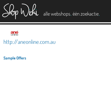
es
.
.
alle webshops
één zoekactie
http://aneonline.com.au
Sample Offers