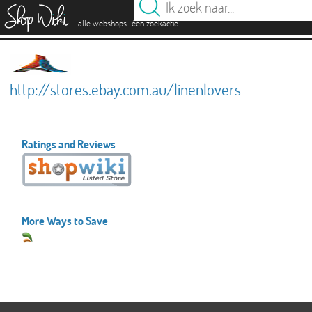
es
.
.
alle webshops
één zoekactie
http://stores.ebay.com.au/linenlovers
Ratings and Reviews
More Ways to Save