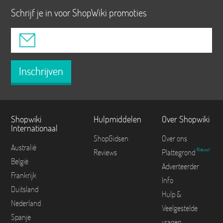
Schrijf je in voor ShopWiki promoties
Inschrijven
Shopwiki
Hulpmiddelen
Over Shopwiki
Internationaal
ShopGidsen
Over ons
Australië
Nieuw!
Reviews
Plattegrond
België
Adverteerder
Frankrijk
Info
Duitsland
Hulp &
Nederland
Veelgestelde
Spanje
vragen