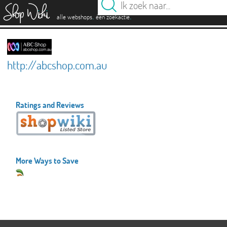
es
.
.
alle webshops
één zoekactie
http://abcshop.com.au
Ratings and Reviews
More Ways to Save