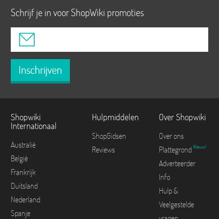
Schrijf je in voor ShopWiki promoties
Inschrijven
Shopwiki
Hulpmiddelen
Over Shopwiki
Internationaal
ShopGidsen
Over ons
Australië
Nieuw!
Reviews
Plattegrond
België
Adverteerder
Frankrijk
Info
Duitsland
Hulp &
Nederland
Veelgestelde
Spanje
vragen