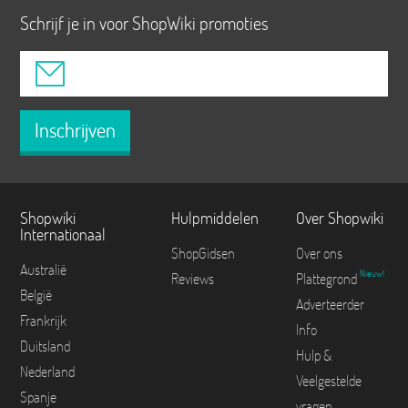
Schrijf je in voor ShopWiki promoties
Inschrijven
Shopwiki
Hulpmiddelen
Over Shopwiki
Internationaal
ShopGidsen
Over ons
Australië
Nieuw!
Reviews
Plattegrond
België
Adverteerder
Frankrijk
Info
Duitsland
Hulp &
Nederland
Veelgestelde
Spanje
vragen