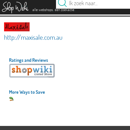
es
.
.
alle webshops
één zoekactie
http://maxisale.com.au
Ratings and Reviews
More Ways to Save