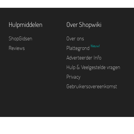
Hulpmiddelen
Over Shopwiki
ShopGidsen
Over ons
Nieuw!
Reviews
Plattegrond
Adverteerder Info
Hulp & Veelgestelde vragen
Privacy
Gebruikersovereenkomst