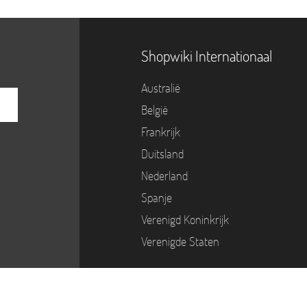
Shopwiki Internationaal
Australië
België
Frankrijk
Duitsland
Nederland
Spanje
Verenigd Koninkrijk
Verenigde Staten