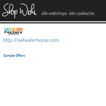
es
.
.
alle webshops
één zoekactie
http://neilwaterhouse.com
Sample Offers