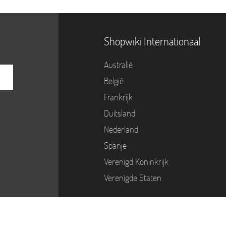
Shopwiki Internationaal
Australië
België
Frankrijk
Duitsland
Nederland
Spanje
Verenigd Koninkrijk
Verenigde Staten