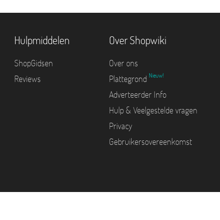
Hulpmiddelen
Over Shopwiki
ShopGidsen
Over ons
Nieuw!
Reviews
Plattegrond
Adverteerder Info
Hulp & Veelgestelde vragen
Privacy
Gebruikersovereenkomst