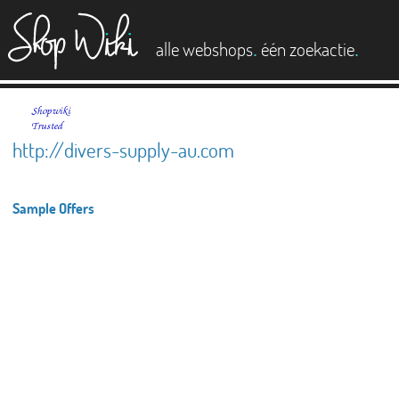
es
.
.
alle webshops
één zoekactie
http://divers-supply-au.com
Sample Offers