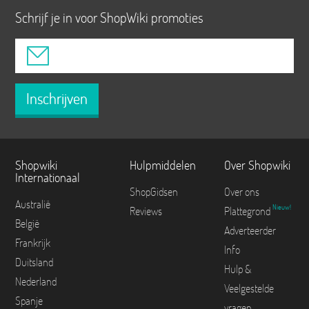
Schrijf je in voor ShopWiki promoties
Inschrijven
Shopwiki
Hulpmiddelen
Over Shopwiki
Internationaal
ShopGidsen
Over ons
Australië
Nieuw!
Reviews
Plattegrond
België
Adverteerder
Frankrijk
Info
Duitsland
Hulp &
Nederland
Veelgestelde
Spanje
vragen