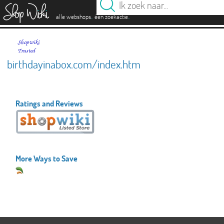
es
.
.
alle webshops
één zoekactie
birthdayinabox.com/index.htm
Ratings and Reviews
More Ways to Save