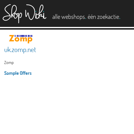
es
.
.
alle webshops
één zoekactie
uk.zomp.net
Zomp
Sample Offers