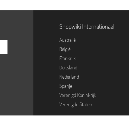
Shopwiki Internationaal
Australië
België
Frankrijk
Duitsland
Nederland
Spanje
Verenigd Koninkrijk
Verenigde Staten