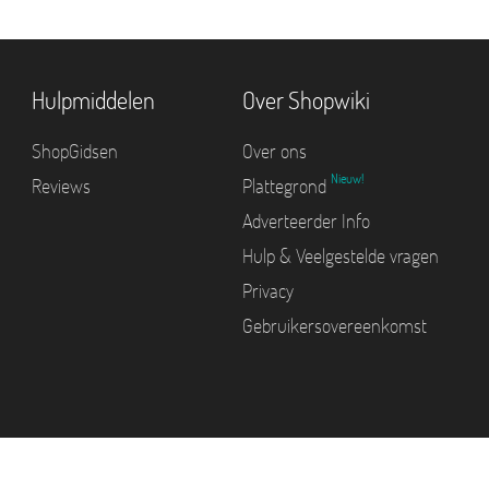
Hulpmiddelen
Over Shopwiki
ShopGidsen
Over ons
Nieuw!
Reviews
Plattegrond
Adverteerder Info
Hulp & Veelgestelde vragen
Privacy
Gebruikersovereenkomst