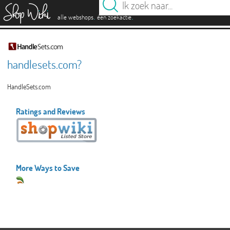
es
.
.
alle webshops
één zoekactie
handlesets.com?
HandleSets.com
Ratings and Reviews
More Ways to Save