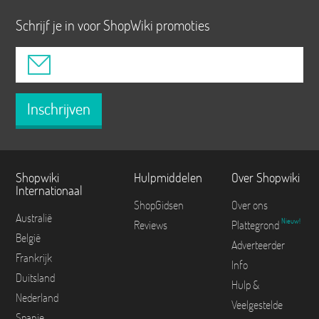
Schrijf je in voor ShopWiki promoties
Inschrijven
Shopwiki
Hulpmiddelen
Over Shopwiki
Internationaal
ShopGidsen
Over ons
Australië
Nieuw!
Reviews
Plattegrond
België
Adverteerder
Frankrijk
Info
Duitsland
Hulp &
Nederland
Veelgestelde
Spanje