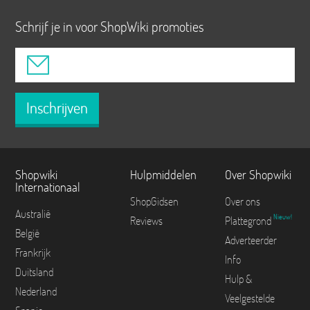
Schrijf je in voor ShopWiki promoties
Inschrijven
Shopwiki
Hulpmiddelen
Over Shopwiki
Internationaal
ShopGidsen
Over ons
Australië
Nieuw!
Reviews
Plattegrond
België
Adverteerder
Frankrijk
Info
Duitsland
Hulp &
Nederland
Veelgestelde