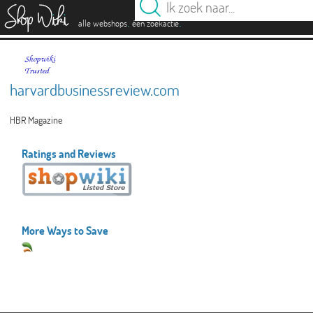
es
.
.
alle webshops
één zoekactie
harvardbusinessreview.com
HBR Magazine
Ratings and Reviews
More Ways to Save