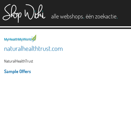
es
.
.
alle webshops
één zoekactie
naturalhealthtrust.com
NaturalHealthTrust
Sample Offers