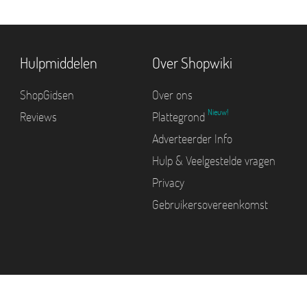
Hulpmiddelen
Over Shopwiki
ShopGidsen
Over ons
Nieuw!
Reviews
Plattegrond
Adverteerder Info
Hulp & Veelgestelde vragen
Privacy
Gebruikersovereenkomst