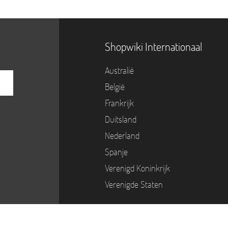
Shopwiki Internationaal
Australië
België
Frankrijk
Duitsland
Nederland
Spanje
Verenigd Koninkrijk
Verenigde Staten