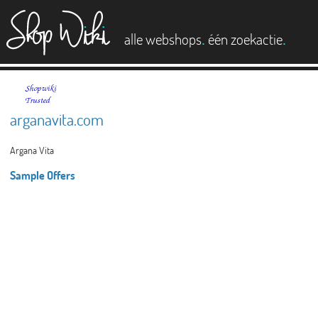
es
.
.
alle webshops
één zoekactie
arganavita.com
Argana Vita
Sample Offers