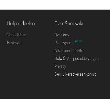
Hulpmiddelen
Over Shopwiki
ShopGidsen
Over ons
Nieuw!
Reviews
Plattegrond
Adverteerder Info
Hulp & Veelgestelde vragen
Privacy
Gebruikersovereenkomst