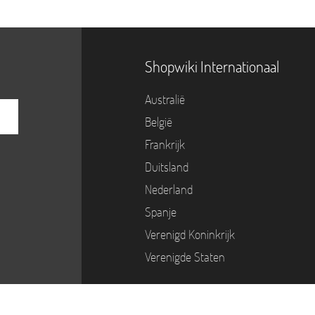
Shopwiki Internationaal
Australië
België
Frankrijk
Duitsland
Nederland
Spanje
Verenigd Koninkrijk
Verenigde Staten