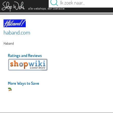
es
.
.
alle webshops
één zoekactie
haband.com
Haband
Ratings and Reviews
More Ways to Save