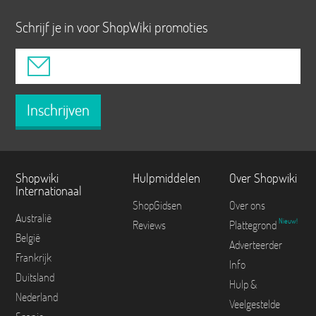
Schrijf je in voor ShopWiki promoties
Inschrijven
Shopwiki
Hulpmiddelen
Over Shopwiki
Internationaal
ShopGidsen
Over ons
Australië
Nieuw!
Reviews
Plattegrond
België
Adverteerder
Frankrijk
Info
Duitsland
Hulp &
Nederland
Veelgestelde