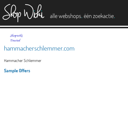
es
.
.
alle webshops
één zoekactie
hammacherschlemmer.com
Hammacher Schlemmer
Sample Offers