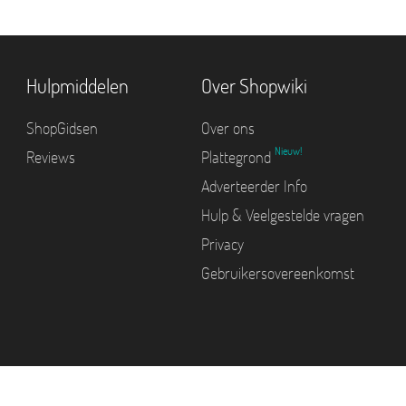
Hulpmiddelen
Over Shopwiki
ShopGidsen
Over ons
Nieuw!
Reviews
Plattegrond
Adverteerder Info
Hulp & Veelgestelde vragen
Privacy
Gebruikersovereenkomst