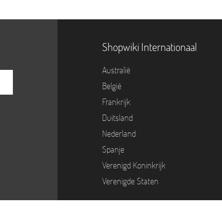
Shopwiki Internationaal
Australië
België
Frankrijk
Duitsland
Nederland
Spanje
Verenigd Koninkrijk
Verenigde Staten