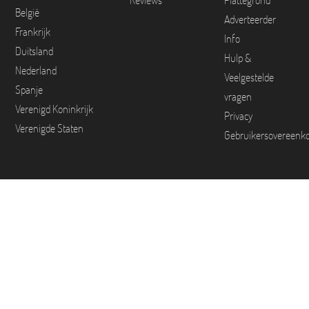
Reviews
Plattegrond
België
Adverteerder
Frankrijk
Info
Duitsland
Hulp &
Nederland
Veelgestelde
Spanje
vragen
Verenigd Koninkrijk
Privacy
Verenigde Staten
Gebruikersovereenk