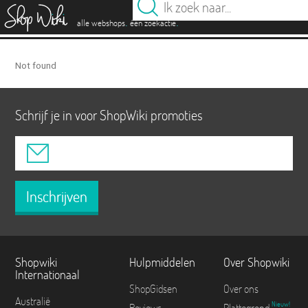
es
.
.
alle webshops
één zoekactie
Not found
Schrijf je in voor ShopWiki promoties
Inschrijven
Shopwiki
Hulpmiddelen
Over Shopwiki
Internationaal
ShopGidsen
Over ons
Australië
Nieuw!