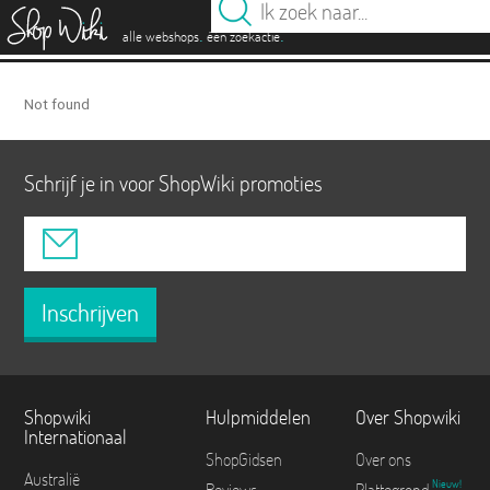
es
.
.
alle webshops
één zoekactie
Not found
Schrijf je in voor ShopWiki promoties
Inschrijven
Shopwiki
Hulpmiddelen
Over Shopwiki
Internationaal
ShopGidsen
Over ons
Australië
Nieuw!