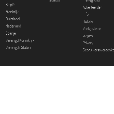
Reviews
Plattegrond
België
Adverteerder
Frankrijk
Info
Duitsland
Hulp &
Nederland
Veelgestelde
Spanje
vragen
Verenigd Koninkrijk
Privacy
Verenigde Staten
Gebruikersovereenk