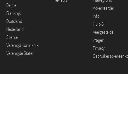
Reviews
Plattegrond
België
Adverteerder
Frankrijk
Info
Duitsland
Hulp &
Nederland
Veelgestelde
Spanje
vragen
Verenigd Koninkrijk
Privacy
Verenigde Staten
Gebruikersovereenk