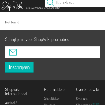
es
.
.
alle webshops
één zoekactie
Not found
Schrijf je in voor ShopWiki promoties
Inschrijven
Shopwiki
Hulpmiddelen
Over Shopwiki
Internationaal
ShopGidsen
Over ons
Australië
Nieuw!