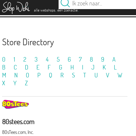
es
.
.
alle webshops
één zoekactie
Store Directory
0
1
2
3
4
5
6
7
8
9
A
B
C
D
E
F
G
H
I
J
K
L
M
N
O
P
Q
R
S
T
U
V
W
X
Y
Z
80stees.com
80sTees.com, Inc.